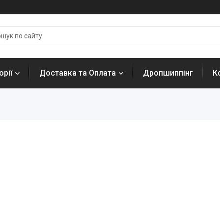
орії
Доставка та Оплата
Дропшиппінг
К