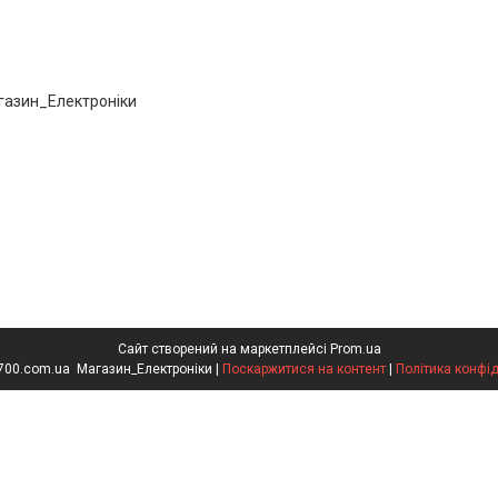
газин_Електроніки
Сайт створений на маркетплейсі
Prom.ua
СІМ СОТ - 700.com.ua Магазин_Електроніки |
Поскаржитися на контент
|
Політика конфід