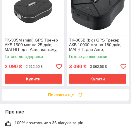
TK-905M (mini) GPS Трекер
TK-905B (big) GPS Трекер
АКБ 1500 маг на 25 днів,
АКБ 10000 маг на 180 днів,
МАГНІТ, для Авто, вантажу,
МАГНІТ, для Авто,
багажу Автономний, TKSTAR
Автономний, Автомобільний,
Готово до відправки
Готово до відправки
TKSTAR
2 090
3 090
₴
₴
2 612,50 ₴
3 862,50 ₴
Купити
Купити
Показати ще
Про нас
100% позитивних з 36 відгуків за рік