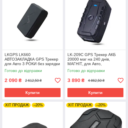
LKGPS LK660
LK-209C GPS Трекер АКБ
АВТОЗАКЛАДКА GPS Трекер
20000 маг на 240 днів,
для Авто 3 РОКИ без зарядки
МАГНІТ, для Авто,
3600мАч МАГНІТ НЕ
Автономний, Автомобільний,
Готово до відправки
Готово до відправки
сканується
LKGPS
2 090
3 890
₴
₴
2 612,50 ₴
4 862,50 ₴
Купити
Купити
ХІТ ПРОДАЖ
–20%
ХІТ ПРОДАЖ
–20%