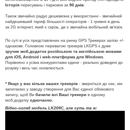
Історія
пересувань і парковок за
90 днів
.
Також звичайно радує дешевизна у використанні - звичайний
найдешевший тариф більшості операторів - 1 гривня в день
за 2G інтернет, який є скрізь, де є звичайна мобільний зв'язок.
По суті в усіх представлених на ринку GPS Трекерах залізо +/-
однакове. Головною перевагою трекерів LKGPS є дуже
зручне моб.додаток російською та англійською мовами
для iOS, Android і web-платформа для Windows
.
Порівняно з усіма конкурентами єдине - реально доведені до
розуму і весь час оновлюється.
* Якщо у вас кілька наших трекерів
- зверніться до нас, ми
запитаємо у заводу створення для Вас єдиної облікового
запису, щоб Ви
бачили всі Ваші трекери
в одному
моб.додатку
одночасно.
Відео-огляд модель LK209С, але суть та ж: