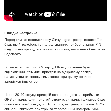
Швидка настройка:
Перед тим, як вставити нову Сімку в gps-трекер, вставте її в
будь-який телефон, і в налаштуваннях приберіть запит PIN-
коду. І коли прийдуть новини-гороскопи, натисніть - більше не
надсилати.
Встановіть пристрій SIM карту, PIN-код повинен бути
відключений. Увімкніть пристрій на відкритому повітрі,
натиснувши на кнопку вимикання, при цьому повинен
загорітися індикатор.
Через 20-40 секунд пристрій почне працювати і приймати
GPS-сигнали. Коли пристрій отримує сигнали, індикатор буде
блимати кожні 3 секунди. Після того, як трекер отримає GPS-
сигнали, викличте пристрій за телефонним номером SIM-