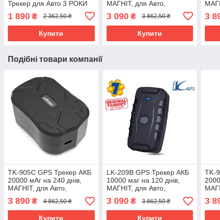
Трекер для Авто 3 РОКИ
МАГНІТ, для Авто,
МАГН
без зарядки 3600мАч
Автономний,
Авто
1 890
3 090
3 8
₴
₴
2 362,50 ₴
3 862,50 ₴
МАГНІТ НЕ сканується
Автомобільний, LKGPS
Авто
Купити
Купити
Подібні товари компанії
TK-905C GPS Трекер АКБ
LK-209B GPS Трекер АКБ
TK-
20000 мАг на 240 днів,
10000 маг на 120 днів,
2000
МАГНІТ, для Авто,
МАГНІТ, для Авто,
МАГН
Автономний,
Автономний,
Авто
3 890
3 090
3 8
₴
₴
4 862,50 ₴
3 862,50 ₴
Автомобільний, TKSTAR
Автомобільний, LKGPS
Авто
Купити
Купити