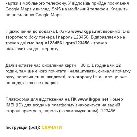
картки з мобільного телефону. У відповідь прийде посилання
Google Maps у вигляді SMS на мобільний телефон. Клацніть
по посиланню Google Maps
Підключення до додатка LKGPS
www.lkgps.net
вводимо ID із
зворотного боку трекера і пароль 123456. Відправляємо на
трекер дві смс
begin123456
і
gprs123456
- трекер
підключиться до інтернету.
Далі виставте час оновлення карти = 30 с, 1 година чи 12
годин, там ще є чого почитати і налаштувати, сигнали початку
руху, перевищення швидкості, гео-огорожу і т. д., але це вже
по-ходу, а так все працює.
Платформа для відстеження на ПК
www.lkgps.net
Номер
IMEI (ID) для входу на платформу знаходиться на задній
стороні пристрою, пароль (за замовчуванням): 123456
Інструкція (pdf):
СКАЧАТИ