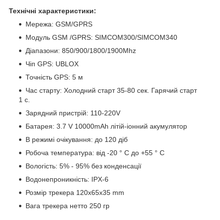
Технічні характеристики:
Мережа: GSM/GPRS
Модуль GSM /GPRS: SIMCOM300/SIMCOM340
Діапазони: 850/900/1800/1900Mhz
Чіп GPS: UBLOX
Точність GPS: 5 м
Час старту: Холодний старт 35-80 сек. Гарячий старт
1 с.
Зарядний пристрій: 110-220V
Батарея: 3.7 V 10000mAh літій-іонний акумулятор
В режимі очікування: до 120 діб
Робоча температура: від -20 ° C до +55 ° C
Вологість: 5% - 95% без конденсації
Водонепроникність: IPX-6
Розмір трекера 120x65x35 mm
Вага трекера нетто 250 гр