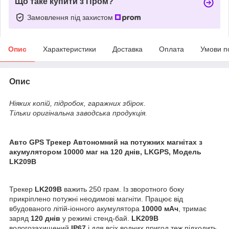
Що таке купити з Пром?
Замовлення під захистом
Опис
Характеристики
Доставка
Оплата
Умови п
Опис
Ніяких копій, підробок, гаражних збірок.
Тільки оригінальна заводська продукція.
Авто GPS Трекер Автономний на потужних магнітах з
акумулятором 10000 маг на 120 днів, LKGPS, Модель
LK209B
Трекер
LK209B
важить 250 грам. Із зворотного боку
прикріплено потужні неодимові магніти. Працює від
вбудованого літій-іонного акумулятора
10000 мАч
, тримає
заряд
120 днів
у режимі стенд-бай.
LK209B
вологозахищений
IP67
і для всіх водних пригод теж підходить.