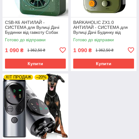
CSB-К6 АНТИЛАЙ -
BARKAHOLIC ZX1.0
СИСТЕМА для Вулиці Дачі
АНТИЛАЙ - СИСТЕМА для
Будинки від гавкоту Собак
Вулиці Дачі Будинку від
ультразвук, PETON
гавкоту Собак ультразвук
Готово до відправки
Готово до відправки
1 090
1 090
₴
₴
1 362,50 ₴
1 362,50 ₴
Купити
Купити
ХІТ ПРОДАЖ
–20%