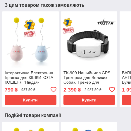
З цим товаром також замовляють
Інтерактивна Електронна
ТК-909 Нашийник з GPS
BAR
Іграшка для КІШКИ КОТА
Трекером для Великих
АНТ
КОШЕНЯ "Ніндзя-
Собак, Трекер для
Вули
Неваляшка"
Полювання, Tracker,
гавк
790
2 390
1 0
₴
₴
987,50 ₴
2 987,50 ₴
ТКSTAR
Купити
Купити
Подібні товари компанії