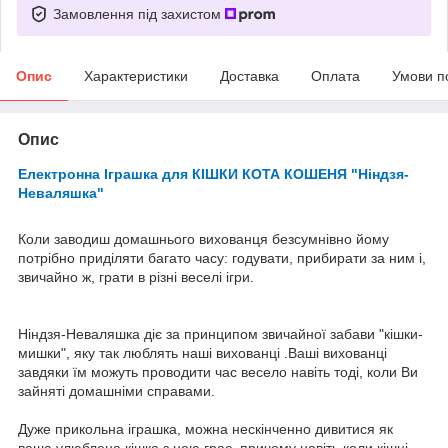
Замовлення під захистом
Опис
Характеристики
Доставка
Оплата
Умови п
Опис
Електронна Іграшка для КІШКИ КОТА КОШЕНЯ "Ніндзя-
Неваляшка"
Коли заводиш домашнього вихованця безсумнівно йому
потрібно приділяти багато часу: годувати, прибирати за ним і,
звичайно ж, грати в різні веселі ігри.
Ніндзя-Неваляшка діє за принципом звичайної забави "кішки-
мишки", яку так люблять наші вихованці .Ваші вихованці
завдяки їм можуть проводити час весело навіть тоді, коли Ви
зайняті домашніми справами.
Дуже прикольна іграшка, можна нескінченно дивитися як
ваша улюблена кішка з нею грає, причому навіть коли кішці