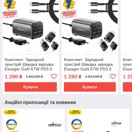
Комплект: Зарядний
Комплект: Зарядний
Комп
пристрій Швидка зарядка
пристрій Швидка зарядка
прис
Essager GaN 67W PD3.0
Essager GaN 67W PD3.0
Essa
QC4.0 +Кабель 100W +3
QC4.0 +Кабель 100W +3
QC4.
1 290
1 290
1 2
₴
₴
1 612,50 ₴
1 612,50 ₴
Перехідника
Перехідника
Пере
Купити
Купити
Акційні пропозиції та новинки
–20%
–20%