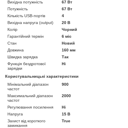
Вихідна потужність
67 Вт
Потужність
67 Вт
Кількість USB-портів
4
Вихідна напруга (output)
20 В
Колір
Чорний
Гарантійний термін
6 міс
Стан
Новий
Довжина
160 мм
Швидка зарядка
Так
Функція бездротової
Ні
зарядки
Користувальницькі характеристики
Мінімальний діапазон
900
частот
Максимальний діапазон
2000
частот
Регулювання посилення
Ні
Напруга
15 В
Захист від короткого
True
замикання