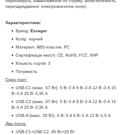
перенапруга, навантаження по струму, антистатичність,
перезаряджання, електромагнітне поле).
Характеристики:
Бренд:
Essager
Колір: чорний
Матеріал: ABS-пластик, PC
Сертифікація якості: CE, RoHS, FCC, КНР
Кількість портів: 3
Потужність:
Один порт:
USB-C1 (макс. 67 Вт): 5 В⎓3 А 9 В⎓3 А 12 В⎓3 А 15
В⎓3 А 20 В⎓3,35 А
USB-C2 (макс. 67 Вт): 5 В⎓3 А 9 В⎓3 А 12 В⎓3 А 15
В⎓3 А 20 В⎓3,35 А
USB-A (макс. 20 Вт): 5 В⎓3 А 9 В⎓2 А 12 В⎓1,5 А
Два порта:
USB-C1+USB-C2: 45 Вт+20 Вт