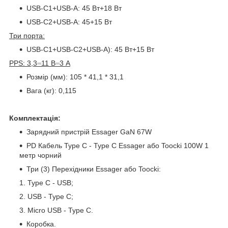
USB-C1+USB-A: 45 Вт+18 Вт
USB-C2+USB-A: 45+15 Вт
Три порта:
USB-C1+USB-C2+USB-A): 45 Вт+15 Вт
PPS: 3,3⎓11 В⎓3 А
Розмір (мм): 105 * 41,1 * 31,1
Вага (кг): 0,115
Комплектація:
Зарядний пристрій Essager GaN 67W
PD Кабель Type C - Type C Essager або Toocki 100W 1
метр чорний
Три (3) Перехідники Essager або Toocki:
Type C - USB;
USB - Type C;
Micro USB - Type C.
Коробка.