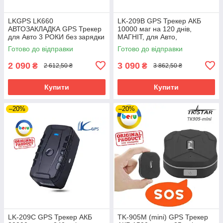
LKGPS LK660
LK-209B GPS Трекер АКБ
АВТОЗАКЛАДКА GPS Трекер
10000 маг на 120 днів,
для Авто 3 РОКИ без зарядки
МАГНІТ, для Авто,
3600мАч МАГНІТ НЕ
Автономний, Автомобільний,
Готово до відправки
Готово до відправки
сканується
LKGPS
2 090
3 090
₴
₴
2 612,50 ₴
3 862,50 ₴
Купити
Купити
–20%
–20%
LK-209C GPS Трекер АКБ
TK-905M (mini) GPS Трекер