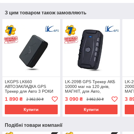
З цим товаром також замовляють
LKGPS LK660
LK-209B GPS Трекер АКБ
LK-2
АВТОЗАКЛАДКА GPS
10000 маг на 120 днів,
2000
Трекер для Авто 3 РОКИ
МАГНІТ, для Авто,
МАГН
без зарядки 3600мАч
Автономний,
Авто
1 890
3 090
3 8
₴
₴
2 362,50 ₴
3 862,50 ₴
МАГНІТ НЕ сканується
Автомобільний, LKGPS
Авто
Купити
Купити
Подібні товари компанії