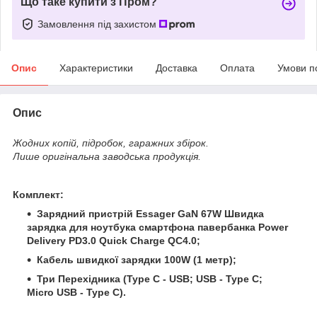
Що таке купити з Пром?
Замовлення під захистом
Опис
Характеристики
Доставка
Оплата
Умови п
Опис
Жодних копій, підробок, гаражних збірок.
Лише оригінальна заводська продукція.
Комплект:
Зарядний пристрій Essager GaN 67W Швидка
зарядка для ноутбука смартфона павербанка Power
Delivery PD3.0 Quick Charge QC4.0;
Кабель швидкої зарядки 100W (1 метр);
Три Перехідника (Type C - USB; USB - Type C;
Micro USB - Type C).