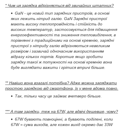
* Чим ця зарядка відрізняється від звичайних штатних?
GaN - це новий тип зарядних пристроїв, в основі
яких лежить нітрид галію. GaN Зарядні пристрої
мають високу теплопровідність і стійкість до
високих температур, застосовується для підвищення
енергоефективності та зниження тепловиділення, в
порівнянні з традиційними на основі кремнію, зарядні
пристрої з нітриду галію відрізняються невеликим
розміром і зазвичай одночасним використанням
відразу кількох портів. Коротше якщо зробити
зарядку такої ж потужності на основі кремнію вона
буде виглядати важити і грітися втричі більше.
** Навіщо вона взагалі потрібна? Адже можна заряджати
простою зарядкою від смартфона, їх у мене вдома повно.
Так, тільки часу це займає вчетверо більше.
*** А там зарядки, теж на 67W, але вдвічі дешевше, чому?
67W бувають повноцінні, а бувають поділені, коли
67W = сума виходів, але кожен вихід окремо дає 33W